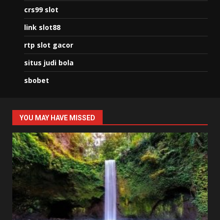
crs99 slot
link slot88
rtp slot gacor
situs judi bola
sbobet
YOU MAY HAVE MISSED