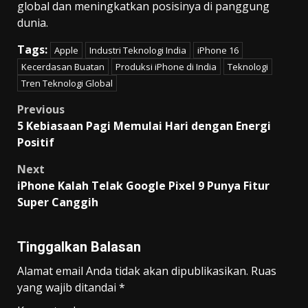
global dan meningkatkan posisinya di panggung
dunia.
Tags:
Apple
Industri Teknologi India
iPhone 16
Kecerdasan Buatan
Produksi iPhone di India
Teknologi
Tren Teknologi Global
Post
Previous
5 Kebiasaan Pagi Memulai Hari dengan Energi
navigation
Positif
Next
iPhone Kalah Telak Google Pixel 9 Punya Fitur
Super Canggih
Tinggalkan Balasan
Alamat email Anda tidak akan dipublikasikan.
Ruas
yang wajib ditandai
*