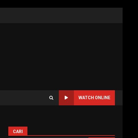
WATCH ONLINE
CARI