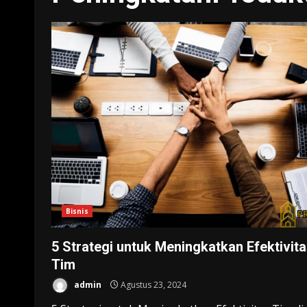
Bisnis
5 Strategi untuk Meningkatkan Efektivit
Tim
admin
Agustus 23, 2024