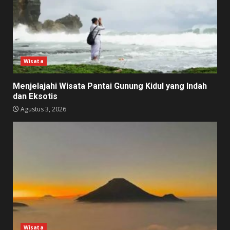
Wisata
Menjelajahi Wisata Pantai Gunung Kidul yang Indah
dan Eksotis
Agustus 3, 2026
Wisata