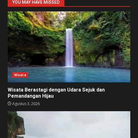
YOU MAY HAVE MISSED
Wisata
Wisata Berastagi dengan Udara Sejuk dan
Pemandangan Hijau
Agustus 3, 2026