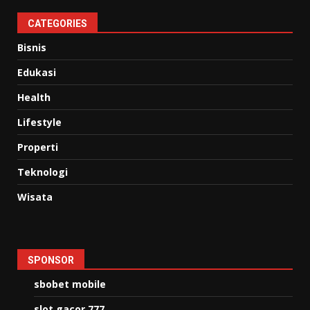
CATEGORIES
Bisnis
Edukasi
Health
Lifestyle
Properti
Teknologi
Wisata
SPONSOR
sbobet mobile
slot gacor 777