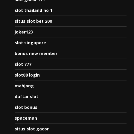
slot thailand no 1
situs slot bet 200
joker123
slot singapore
bonus new member
slot 777
slot88 login
mahjong
daftar slot
slot bonus
spaceman
situs slot gacor