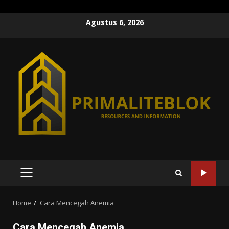
Skip
Agustus 6, 2026
to
content
PRIMARY
MENU
Home
Cara Mencegah Anemia
Cara Mencegah Anemia