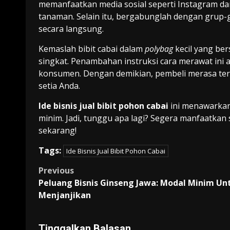
memanfaatkan media sosial seperti Instagram d
tanaman. Selain itu, bergabunglah dengan grup
secara langsung.
Kemaslah bibit cabai dalam
polybag
kecil yang ber
singkat. Penambahan instruksi cara merawat ini 
konsumen. Dengan demikian, pembeli merasa te
setia Anda.
Ide bisnis jual bibit pohon cabai
ini menawarkan
minim. Jadi, tunggu apa lagi? Segera manfaatka
sekarang!
Tags:
Ide Bisnis Jual Bibit Pohon Cabai
Post
Previous
Peluang Bisnis Ginseng Jawa: Modal Minim Un
navigation
Menjanjikan
Tinggalkan Balasan