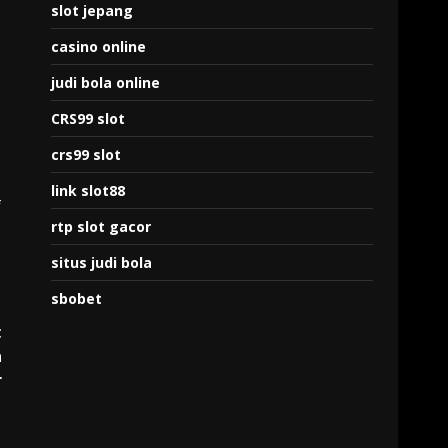
slot jepang
casino online
judi bola online
CRS99 slot
crs99 slot
link slot88
f
rtp slot gacor
situs judi bola
sbobet
t
a
r