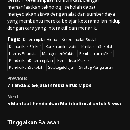
memanfaatkan teknologi, sekolah dapat
menyediakan siswa dengan alat dan sumber daya
yang membantu mereka belajar keterampilan hidup
dengan cara yang interaktif dan menarik.
Tags:
KeterampilanHidup
KeterampilanSosial
KomunikasiEfektif
KurikulumInovatif
KurikulumSekolah
LiterasiFinansial
ManajemenWaktu
PembelajaranAktif
PendidikanKeterampilan
PendidikanPraktis
PendidikanSekolah
StrategiBelajar
StrategiPengajaran
Post
Previous
7 Tanda & Gejala Infeksi Virus Mpox
navigation
Next
5 Manfaat Pendidikan Multikultural untuk Siswa
Tinggalkan Balasan