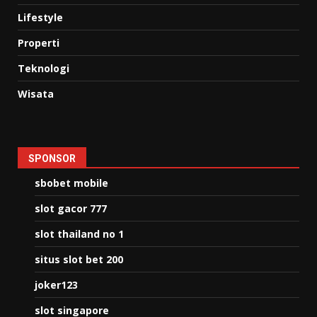
Lifestyle
Properti
Teknologi
Wisata
SPONSOR
sbobet mobile
slot gacor 777
slot thailand no 1
situs slot bet 200
joker123
slot singapore