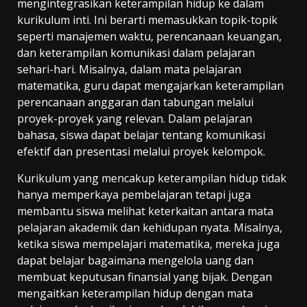
mengintegrasikan keterampilan hidup ke dalam
kurikulum inti. Ini berarti memasukkan topik-topik
seperti manajemen waktu, perencanaan keuangan,
dan keterampilan komunikasi dalam pelajaran
sehari-hari. Misalnya, dalam mata pelajaran
matematika, guru dapat mengajarkan keterampilan
perencanaan anggaran dan tabungan melalui
proyek-proyek yang relevan. Dalam pelajaran
bahasa, siswa dapat belajar tentang komunikasi
efektif dan presentasi melalui proyek kelompok.
Kurikulum yang mencakup keterampilan hidup tidak
hanya memperkaya pembelajaran tetapi juga
membantu siswa melihat keterkaitan antara mata
pelajaran akademik dan kehidupan nyata. Misalnya,
ketika siswa mempelajari matematika, mereka juga
dapat belajar bagaimana mengelola uang dan
membuat keputusan finansial yang bijak. Dengan
mengaitkan keterampilan hidup dengan mata