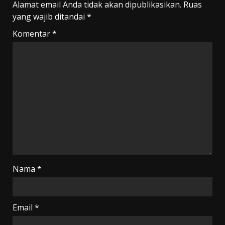
Alamat email Anda tidak akan dipublikasikan.
Ruas
yang wajib ditandai
*
Komentar
*
Nama
*
Email
*