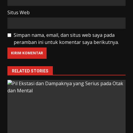
Situs Web
Simpan nama, email, dan situs web saya pada
peramban ini untuk komentar saya berikutnya.
RELATED STORIES